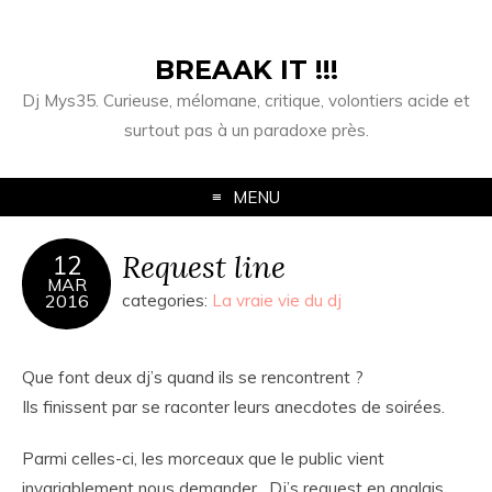
BREAAK IT !!!
Dj Mys35. Curieuse, mélomane, critique, volontiers acide et
surtout pas à un paradoxe près.
MENU
Request line
12
MAR
2016
categories:
La vraie vie du dj
Que font deux dj’s quand ils se rencontrent ?
Ils finissent par se raconter leurs anecdotes de soirées.
Parmi celles-ci, les morceaux que le public vient
invariablement nous demander. Dj’s request en anglais