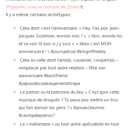
(Rappelez vous la chanson de Zhane
!).
Il y a même certains archétypes :
Celui dont c’est l’anniversaire.
« Hey, t’as pas Jean-
Jacques Goldman, envole-moi ? ». « Non, envole-toi
et va voir là bas si j’y suis ». « Mais c’est MON
anniversaire ! » #jourspécial #kingoftheday
Celui ou celle dont l’ami(e), cousin(e), conjoint(e) –
remplacer par tout autre relation – fête son
anniversaire #bestfriend
#jaipasdecadeaujemerattrape
Le patron ou la patronne du lieu. «
C’est quoi cette
musique de drogués ? Tu peux pas mettre un truc
qui fait danser les gens ?
» #jesuischezmoi
#cestquilepatron?
Le « mélomane » ou tout autre spécialiste en tout