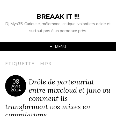
BREAAK IT !!!
Dj Mys35. Curieuse, mélomane, critique, volontiers acide et
surtout pas à un paradoxe près.
MENU
ÉTIQUETTE :
MP3
Drôle de partenariat
08
AVR
entre mixcloud et juno ou
2014
comment ils
transforment vos mixes en
compilations