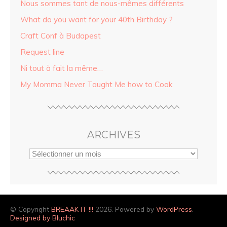
Nous sommes tant de nous-mêmes différents
What do you want for your 40th Birthday ?
Craft Conf à Budapest
Request line
Ni tout à fait la même…
My Momma Never Taught Me how to Cook
ARCHIVES
© Copyright
BREAAK IT !!!
2026. Powered by
WordPress
.
Designed by Bluchic