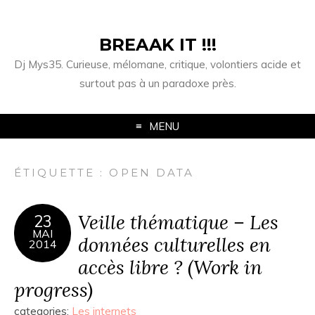
BREAAK IT !!!
Dj Mys35. Curieuse, mélomane, critique, volontiers acide et
surtout pas à un paradoxe près.
MENU
ÉTIQUETTE :
OPEN DATA
Veille thématique – Les
23
MAI
données culturelles en
2014
accès libre ? (Work in
progress)
categories:
Les internets