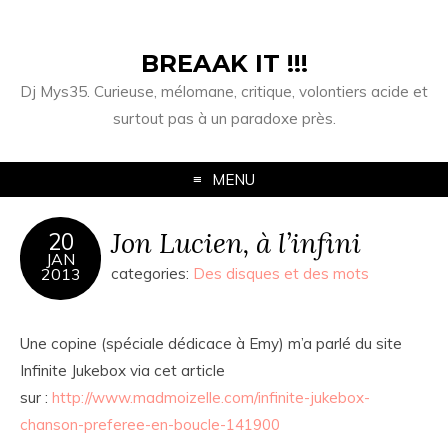
BREAAK IT !!!
Dj Mys35. Curieuse, mélomane, critique, volontiers acide et
surtout pas à un paradoxe près.
MENU
Jon Lucien, à l’infini
20
JAN
2013
categories:
Des disques et des mots
Une copine (spéciale dédicace à Emy) m’a parlé du site
Infinite Jukebox via cet article
sur :
http://www.madmoizelle.com/infinite-jukebox-
chanson-preferee-en-boucle-141900