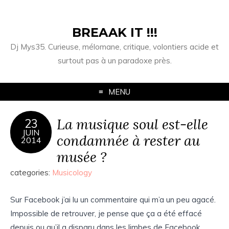
BREAAK IT !!!
Dj Mys35. Curieuse, mélomane, critique, volontiers acide et
surtout pas à un paradoxe près.
MENU
La musique soul est-elle
23
JUIN
condamnée à rester au
2014
musée ?
categories:
Musicology
Sur Facebook j’ai lu un commentaire qui m’a un peu agacé.
Impossible de retrouver, je pense que ça a été effacé
depuis ou qu’il a disparu dans les limbes de Facebook.