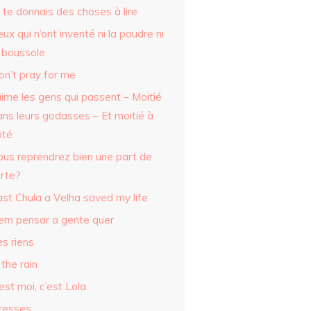
 te donnais des choses à lire
ux qui n’ont inventé ni la poudre ni
a boussole
on’t pray for me
aime les gens qui passent – Moitié
ans leurs godasses – Et moitié à
ôté
ous reprendrez bien une part de
arte?
ast Chula a Velha saved my life
em pensar a gente quer
s riens
 the rain
est moi, c’est Lola
vresses