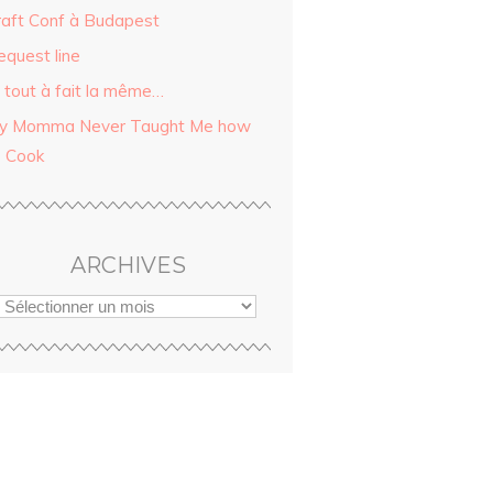
raft Conf à Budapest
equest line
i tout à fait la même…
y Momma Never Taught Me how
o Cook
ARCHIVES