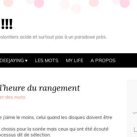
!!
volontiers acide et surtout pas à un paradoxe près.
DEEJAYING
LES MOTS
MY LIFE
A PROPOS
l’heure du rangement
et des mots
 j’aime le moins, celui quand les disques doivent être
choisis pour la soirée mais ceux qui ont été écouté
L
ocessus dit de sélection.