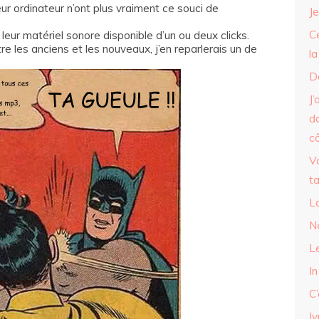
ur ordinateur n’ont plus vraiment ce souci de
Je
Ce
 leur matériel sonore disponible d’un ou deux clicks.
tre les anciens et les nouveaux, j’en reparlerais un de
l
D
J’
d
c
V
t
L
N
Le
In
C’
I