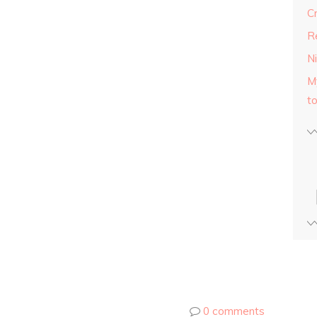
C
R
N
M
t
0 comments