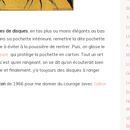
Bo
T
Lo
es de disques
, en tas plus ou moins élégants au bas
Li
ans sa pochette intérieure, remettre la dite pochette
A 
à éviter à la poussière de rentrer. Puis, on glisse le
eure
qui protège la pochette en carton. Tout un art
M
 c’est qu’en rangeant, on se dit qu’on écouterait bien
Lo
le et finalement, y’a toujours des disques à ranger.
G
L
ton
de 1966 pour me donner du courage (avec
Gábor
E
N
di
W
B