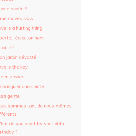
nne année !!!!
ime moves slow
ve is a hurting thing
berté, j’écris ton nom
table !!
on jardin dévasté
ve is the key
reen power !
e banquier anarchiste
ssa gente
ous sommes tant de nous-mêmes
fférents
hat do you want for your 40th
irthday ?