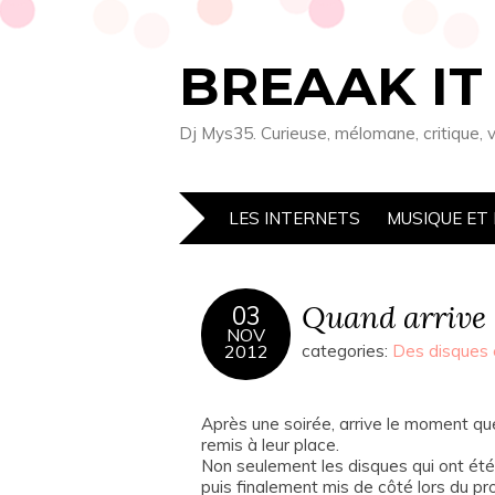
BREAAK IT !
Dj Mys35. Curieuse, mélomane, critique, 
LES INTERNETS
MUSIQUE ET 
Quand arrive 
03
NOV
2012
categories:
Des disques 
Après une soirée, arrive le moment que
remis à leur place.
Non seulement les disques qui ont été 
puis finalement mis de côté lors du pr